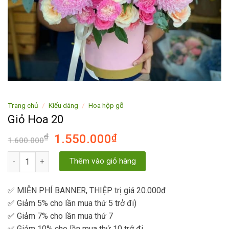
Trang chủ
/
Kiểu dáng
/
Hoa hộp gỗ
Giỏ Hoa 20
₫
1.550.000
₫
1.600.000
Giỏ Hoa 20 số lượng
Thêm vào giỏ hàng
✅ MIỄN PHÍ BANNER, THIỆP trị giá 20.000đ
✅ Giảm 5% cho lần mua thứ 5 trở đi)
✅ Giảm 7% cho lần mua thứ 7
✅ Giảm 10% cho lần mua thứ 10 trở đi