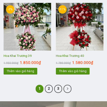
-5%
-11%
Hoa Khai Trương 39
Hoa Khai Trương 40
1.850.000
₫
1.580.000
₫
1.950.000
₫
1.780.000
₫
Thêm vào giỏ hàng
Thêm vào giỏ hàng
1
2
3