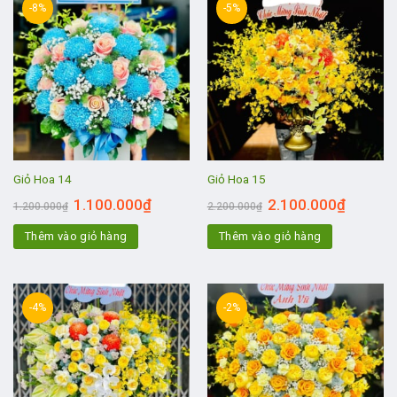
-8%
-5%
Giỏ Hoa 14
Giỏ Hoa 15
1.100.000
₫
2.100.000
₫
1.200.000
₫
2.200.000
₫
Thêm vào giỏ hàng
Thêm vào giỏ hàng
-4%
-2%