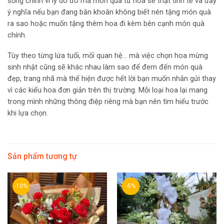
sống chính vì lý do đó mà món quà từ hoa sẽ thật tinh tế và đầy
ý nghĩa nếu bạn đang băn khoăn không biết nên tặng món quà
ra sao hoặc muốn tặng thêm hoa đi kèm bên cạnh món quà
chính.
Tùy theo từng lứa tuổi, mối quan hệ… mà việc chọn hoa mừng
sinh nhật cũng sẽ khác nhau làm sao để đem đến món quà
đẹp, trang nhã mà thể hiện được hết lời bạn muốn nhắn gửi thay
vì các kiểu hoa đơn giản trên thị trường. Mỗi loại hoa lại mang
trong mình những thông điệp riêng mà bạn nên tìm hiểu trước
khi lựa chọn.
Sản phẩm tương tự
-10%
-5%