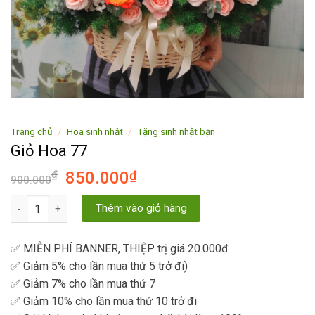
Trang chủ
/
Hoa sinh nhật
/
Tặng sinh nhật bạn
Giỏ Hoa 77
₫
850.000
₫
900.000
Giỏ Hoa 77 số lượng
Thêm vào giỏ hàng
✅ MIỄN PHÍ BANNER, THIỆP trị giá 20.000đ
✅ Giảm 5% cho lần mua thứ 5 trở đi)
✅ Giảm 7% cho lần mua thứ 7
✅ Giảm 10% cho lần mua thứ 10 trở đi