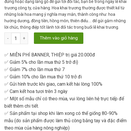
đứng hoặc dạng lẵng gỗ để gửi tới đối tác, bạn bè trong ngày lễ khai
trương công ty, cửa hàng. Hoa khai trương thường được thiết kế từ
những loài hoa mang ý nghĩa may mắn, thành công như: hoa
hướng dương, đồng tiền, hồng môn, thiên điểu…. để gửi gắm những
lời chúc, thông điệp tốt lành tới đối tác trong buổi lễ khai trương.
Hoa Khai Trương 16 số lượng
Thêm vào giỏ hàng
✅ MIỄN PHÍ BANNER, THIỆP trị giá 20.000đ
✅ Giảm 5% cho lần mua thứ 5 trở đi)
✅ Giảm 7% cho lần mua thứ 7
✅ Giảm 10% cho lần mua thứ 10 trở đi
✅ Gửi hình trước khi giao, cam kết hài lòng 100%
✅ Cam kết hoa tươi trên 3 ngày
✅ Một số mẫu chỉ có theo mùa, vui lòng liên hệ trực tiếp để
biết thêm chi tiết.
✅ Sản phẩm tại shop khi làm xong có thể giống 80-90%
mẫu (do sản phẩm được làm thủ công bằng tay và đặc điểm
theo mùa của hàng nông nghiệp)