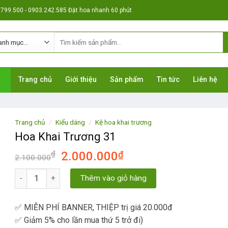
799.500 - 0903.242.585 Đặt hoa nhanh 60 phút
Tìm
kiếm:
Trang chủ
Giới thiệu
Sản phẩm
Tin tức
Liên hệ
Trang chủ
/
Kiểu dáng
/
Kệ hoa khai trương
Hoa Khai Trương 31
₫
2.000.000
₫
2.100.000
Hoa Khai Trương 31 số lượng
Thêm vào giỏ hàng
✅ MIỄN PHÍ BANNER, THIỆP trị giá 20.000đ
✅ Giảm 5% cho lần mua thứ 5 trở đi)