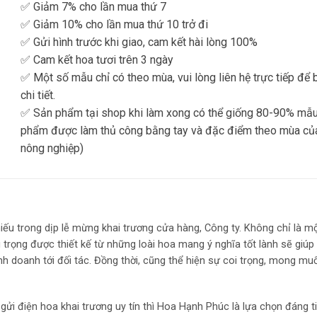
✅ Giảm 7% cho lần mua thứ 7
✅ Giảm 10% cho lần mua thứ 10 trở đi
✅ Gửi hình trước khi giao, cam kết hài lòng 100%
✅ Cam kết hoa tươi trên 3 ngày
✅ Một số mẫu chỉ có theo mùa, vui lòng liên hệ trực tiếp để 
chi tiết.
✅ Sản phẩm tại shop khi làm xong có thể giống 80-90% mẫu
phẩm được làm thủ công bằng tay và đặc điểm theo mùa củ
nông nghiệp)
ếu trong dịp lễ mừng khai trương cửa hàng, Công ty. Không chỉ là 
trọng được thiết kế từ những loài hoa mang ý nghĩa tốt lành sẽ giúp
nh doanh tới đối tác. Đồng thời, cũng thể hiện sự coi trọng, mong m
i điện hoa khai trương uy tín thì Hoa Hạnh Phúc là lựa chọn đáng t