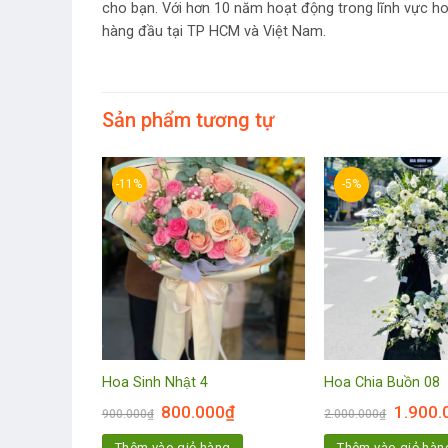
cho bạn. Với hơn 10 năm hoạt động trong lĩnh vực ho
hàng đầu tại TP HCM và Việt Nam.
Sản phẩm tương tự
-11%
-5%
06
Hoa Sinh Nhật 4
Hoa Chia Buồn 08
.000
₫
800.000
₫
1.900.
900.000
₫
2.000.000
₫
ng
Thêm vào giỏ hàng
Thêm vào giỏ hàn