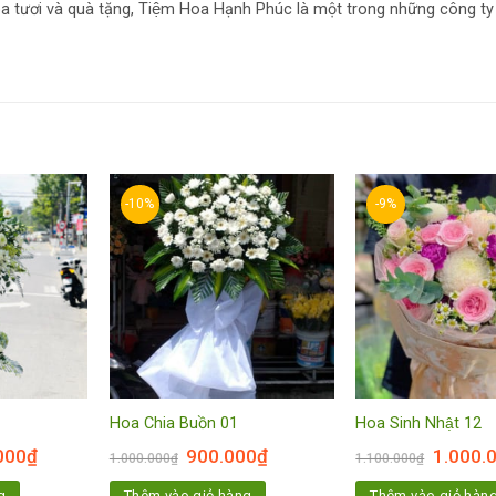
a tươi và quà tặng, Tiệm Hoa Hạnh Phúc là một trong những công ty
-10%
-9%
Hoa Chia Buồn 01
Hoa Sinh Nhật 12
000
₫
900.000
₫
1.000.
1.000.000
₫
1.100.000
₫
g
Thêm vào giỏ hàng
Thêm vào giỏ hàn