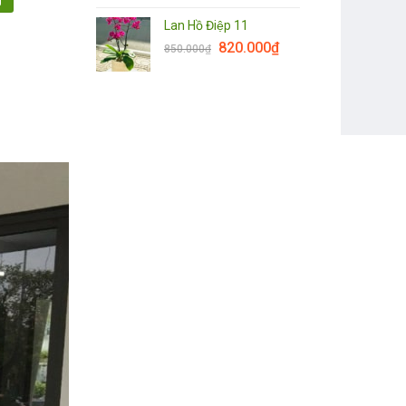
Lan Hồ Điệp 11
820.000
₫
850.000
₫