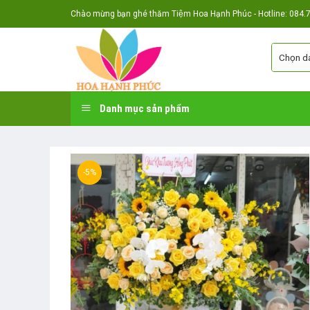
Skip
Chào mừng bạn ghé thăm Tiệm Hoa Hạnh Phúc - Hotline: 084.7
to
content
Danh mục sản phẩm
-5%