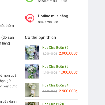
rẻ hơn từ 10% – 30%
Hotline mua hàng
084.7799.500
biết thêm
Có thể bạn thích
 (do sản
a hàng
Hoa Chia Buồn 86
2.900.000
₫
3.000.000
₫
Hoa Chia Buồn 85
1.300.000
₫
1.400.000
₫
một món quà
 bạn gửi
Hoa Chia Buồn 84
uốn xây dựng
2.900.000
₫
3.000.000
₫
in cậy dành
Hoa Chia Buồn 83