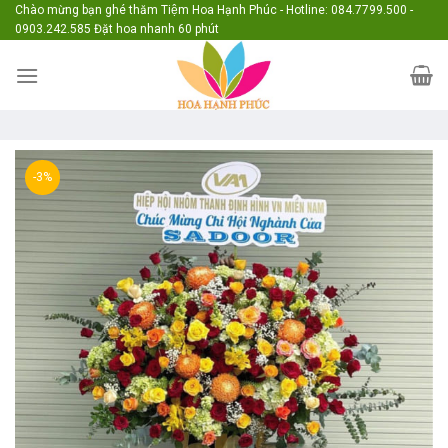
Skip
Chào mừng bạn ghé thăm Tiệm Hoa Hạnh Phúc - Hotline: 084.7799.500 -
0903.242.585 Đặt hoa nhanh 60 phút
to
content
-3%