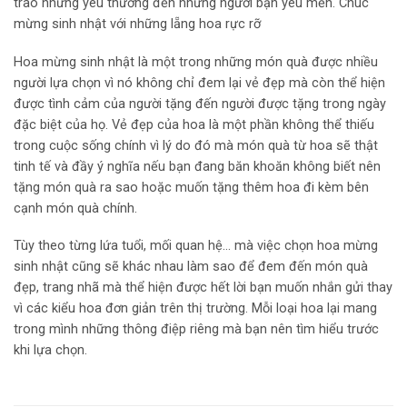
trao những yêu thương đến những người bạn yêu mến. Chúc
mừng sinh nhật với những lẵng hoa rực rỡ
Hoa mừng sinh nhật là một trong những món quà được nhiều
người lựa chọn vì nó không chỉ đem lại vẻ đẹp mà còn thể hiện
được tình cảm của người tặng đến người được tặng trong ngày
đặc biệt của họ. Vẻ đẹp của hoa là một phần không thể thiếu
trong cuộc sống chính vì lý do đó mà món quà từ hoa sẽ thật
tinh tế và đầy ý nghĩa nếu bạn đang băn khoăn không biết nên
tặng món quà ra sao hoặc muốn tặng thêm hoa đi kèm bên
cạnh món quà chính.
Tùy theo từng lứa tuổi, mối quan hệ… mà việc chọn hoa mừng
sinh nhật cũng sẽ khác nhau làm sao để đem đến món quà
đẹp, trang nhã mà thể hiện được hết lời bạn muốn nhắn gửi thay
vì các kiểu hoa đơn giản trên thị trường. Mỗi loại hoa lại mang
trong mình những thông điệp riêng mà bạn nên tìm hiểu trước
khi lựa chọn.