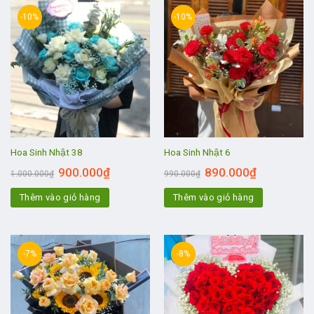
-10%
-10%
Hoa Sinh Nhật 38
Hoa Sinh Nhật 6
900.000
₫
890.000
₫
1.000.000
₫
990.000
₫
Thêm vào giỏ hàng
Thêm vào giỏ hàng
-7%
-8%